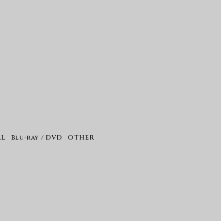
AL
Blu-ray / DVD
OTHER