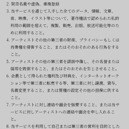
2. 架空名義や虚偽、重複登録
3. 当サービスを通じて入手した全てのデータ、情報、文章、
音、映像、イラスト等について、著作権法で認められた私的
利用の範囲を超えて、複製、販売、出版、放送可能化等のた
めに利用すること。
4. アーティストその他の第三者の財産、プライバシーもしくは
肖像権を侵害すること、またはそのおそれのある行為をする
こと。
5. アーティストその他の第三者を誹謗中傷し、その名誉または
信用を毀損すること、またはそのおそれを生じさせること。
6. 会員として得られた権利及び特典を、インターネットオーク
ション等で第三者に転売する等、第三者に対し譲渡、貸与、
名義変更すること、または質権の設定その他の担保に供する
こと。
7. アーティストに対し連絡や面会を強要すること、または当サ
ービスに対しアーティストへの連絡や面会を申し入れるこ
と。
8. 当サービスを利用して自己または第三者の営利を目的とした