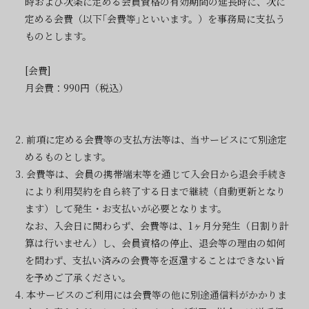
時および次条に定める会員資格の有効期間の延長時に、次に
定める会費（以下｢会費等｣といいます。）を事務局に支払う
ものとします。
[会費]
月会費：990円（税込）
2. 前項に定める会費等の支払方法等は、当サービスにて別途定
めるものとします。
3. 会費等は、会員の携帯端末等を通じて入会日から退会手続き
により利用契約を自ら終了する日まで継続（自動更新となり
ます）して発生・お支払いが必要となります。
なお、入会日に関わらず、会費等は、1ヶ月分発生（日割り計
算は行いません）し、会員資格の停止、退会等の理由の如何
を問わず、支払い済みの会費等を返還することはできない旨
を予めご了承ください。
4. 本サービスのご利用には会費等の他に別途通信料がかかりま