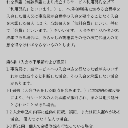
れを承諾（当該承諾により成立するサービス利用契約を以下
「利用契約」といいます。）し、本規約第8条に定める会費等を
入金した個人又は事務局が会費等の入金を要することなく入会
を承諾した個人（以下、当該個人を「無料会員」といい、併せ
て「会員」といいます。）をいいます。 入会を申し込む者が未
成年である場合は、あらかじめ親権者その他の法定代理人の同
意を得なければならないものとします。
第6条（入会の不承諾および撤回）
1. 事務局は、当サービスへの入会申込を行なった者が次のいず
れかに該当すると判断した場合、その入会を承諾しない場合
があります。
1-1 過去（入会申込をした時点を含みます。）に本規約の違反等
により、当サービスの入会承諾が撤回され、または退会処分
とされたことがある場合。
1-2 入会申込の内容に虚偽の記載、誤記、または記入漏れがある
場合。 個人ではなく法人の場合。
1-3 既に同一個人で会員登録を行なっている場合。