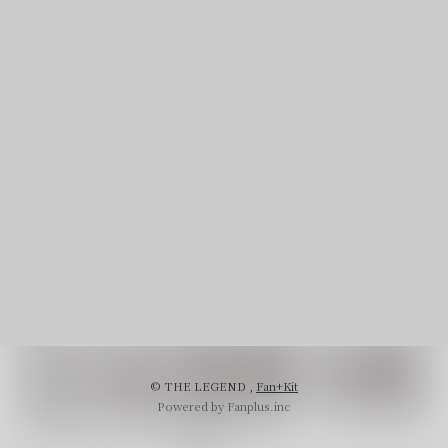
© THE LEGEND ,
Fan+Kit
Powered by Fanplus.inc