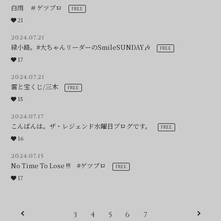
白雨 ＃ゲツブロ
21
2024.07.21
緑小路。#大ちゃんリーダーのSmileSUNDAY🎶
17
2024.07.21
雷と宝くじ/三木
15
2024.07.17
こんばんは。ザ・レジェンド水曜日ブログです。
16
2024.07.15
No Time To Lose !!! #ゲツブロ
17
3
4
5
6
7